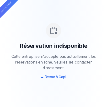
Aller au contenu principal
Gapli
powered by
Réservation indisponible
Cette entreprise n'accepte pas actuellement les
réservations en ligne. Veuillez les contacter
directement.
←
Retour à Gapli