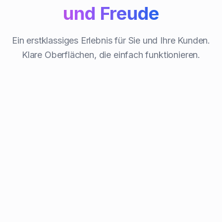
und Freude
Ein erstklassiges Erlebnis für Sie und Ihre Kunden.
Klare Oberflächen, die einfach funktionieren.
Dashboard
Auswertu
Umsatz
Buchungen
Kunden
Auslastung
Bewert
€2,450
47
23
78%
4.8
Letzte
Dieser
Wöchentlicher Umsatz
Woche
Monat
Buchungs-Heatmap