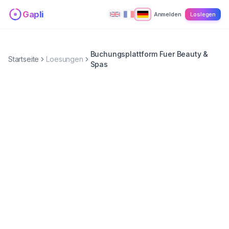
Zum Hauptinhalt springen
Gapli
Anmelden
Loslegen
Buchungsplattform Fuer Beauty &
Startseite
Loesungen
Spas